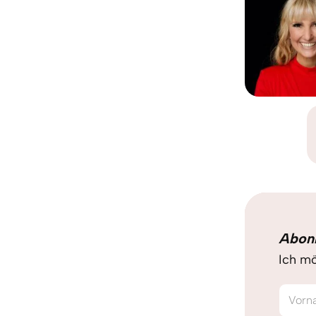
Abon
Ich mö
Vorn