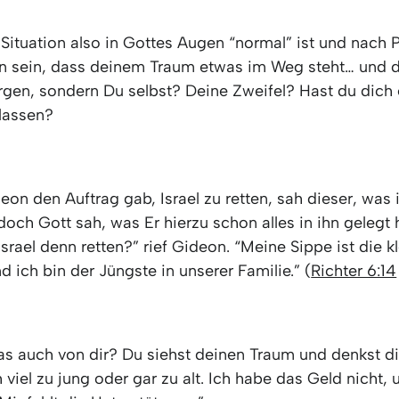
ituation also in Gottes Augen “normal” ist und nach Pl
n sein, dass deinem Traum etwas im Weg steht… und d
orgen, sondern Du selbst? Deine Zweifel? Hast du dic
lassen?
eon den Auftrag gab, Israel zu retten, sah dieser, was
, doch Gott sah, was Er hierzu schon alles in ihn gelegt 
 Israel denn retten?” rief Gideon. “Meine Sippe ist die kl
 ich bin der Jüngste in unserer Familie.” (
Richter 6:14
as auch von dir? Du siehst deinen Traum und denkst di
h viel zu jung oder gar zu alt. Ich habe das Geld nicht,