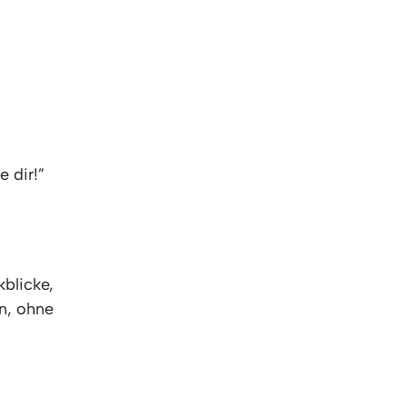
 dir!”
kblicke,
n, ohne