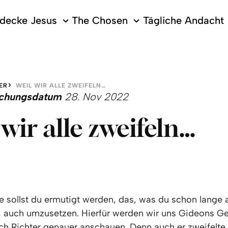
decke Jesus
The Chosen
Tägliche Andacht
ER
WEIL WIR ALLE ZWEIFELN…
lichungsdatum
28. Nov 2022
 wir alle zweifeln…
 sollst du ermutigt werden, das, was du schon lange
, auch umzusetzen. Hierfür werden wir uns Gideons G
h Richter genauer anschauen. Denn auch er zweifelt