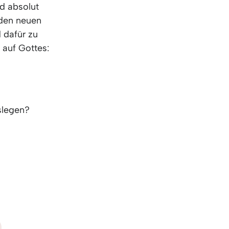
nd absolut
eden neuen
 dafür zu
 auf Gottes:
slegen?