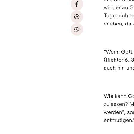
wieder an Go
Tage dich e
erleben, das
“Wenn Gott 
(
Richter 6:1
auch hin un
Wie kann Got
zulassen? Ma
werden”, son
entmutigen.”