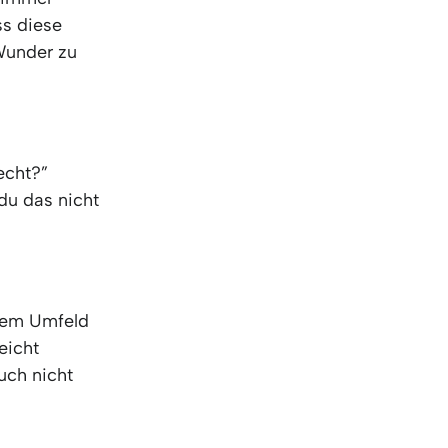
KO
Korean
ss diese
MG
Malagas
Wunder zu
MM
Burmes
NL
Dutch
NL
Flemish
NO
Norwegi
PT
Portugue
echt?”
RO
Romania
du das nicht
RU
Russian
SV
Swedish
TA
Tamil
TH
Thai
inem Umfeld
TL
Tagalog
eicht
TL
Taglish
uch nicht
TR
Turkish
UK
Ukrainian
UR
Urdu