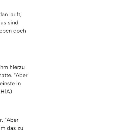
an läuft,
as sind
h eben doch
 ihm hierzu
hatte. “Aber
einste in
HfA)
r: “Aber
 um das zu