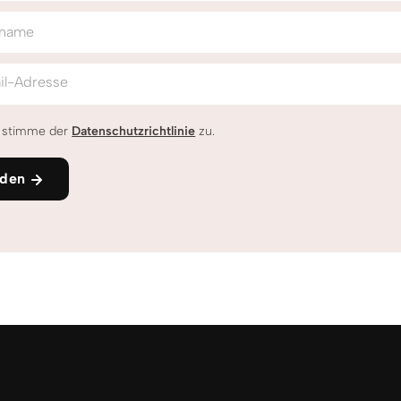
name
il-Adresse
h stimme der
Datenschutzrichtlinie
zu.
den