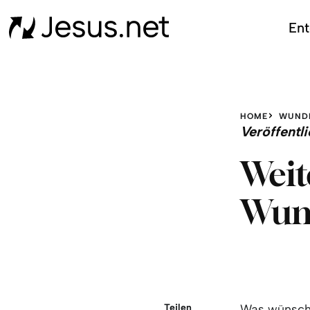
Ent
HOME
WUND
Veröffent
Weit
Wund
Teilen
Was wünschs