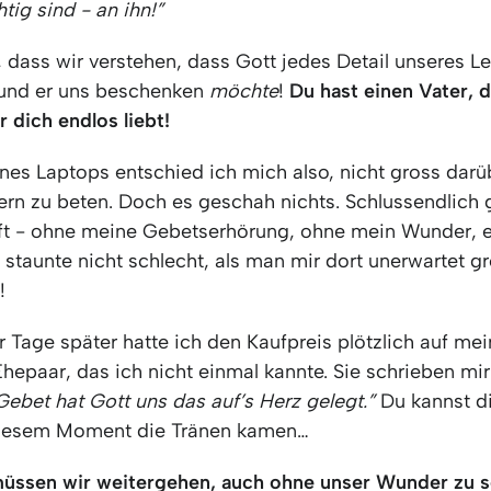
htig sind - an ihn!”
, dass wir verstehen, dass Gott jedes Detail unseres L
t und er uns beschenken
möchte
!
Du hast einen Vater, 
er dich endlos liebt!
nes Laptops entschied ich mich also, nicht gross darü
ern zu beten. Doch es geschah nichts. Schlussendlich g
t - ohne meine Gebetserhörung, ohne mein Wunder, e
staunte nicht schlecht, als man mir dort unerwartet g
!
r Tage später hatte ich den Kaufpreis plötzlich auf me
hepaar, das ich nicht einmal kannte. Sie schrieben mir
ebet hat Gott uns das auf’s Herz gelegt.”
Du kannst dir
 diesem Moment die Tränen kamen…
ssen wir weitergehen, auch ohne unser Wunder zu 