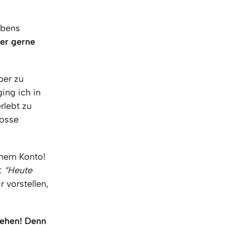
ebens
der gerne
ber zu
ing ich in
rlebt zu
rosse
inem Konto!
:
“Heute
 vorstellen,
sehen! Denn