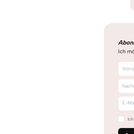
Abon
Ich mö
Vorn
Nach
E-Ma
Ic