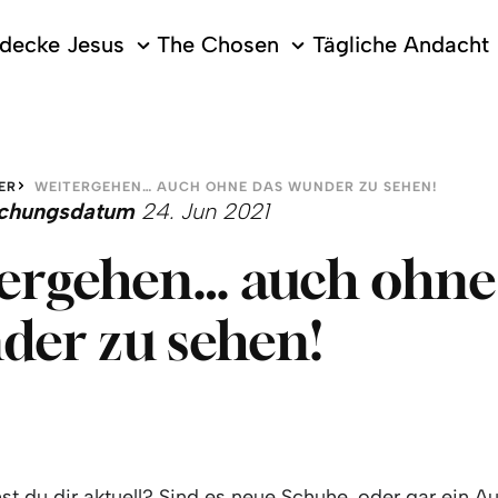
decke Jesus
The Chosen
Tägliche Andacht
ER
WEITERGEHEN… AUCH OHNE DAS WUNDER ZU SEHEN!
lichungsdatum
24. Jun 2021
ergehen… auch ohne
er zu sehen!
t du dir aktuell? Sind es neue Schuhe, oder gar ein A