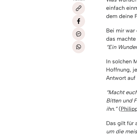
einfach einm
dem deine F
Bei mir war
das machte m
“Ein Wunder
In solchen 
Hoffnung, j
Antwort auf 
“Macht euch
Bitten und F
ihn.”
(
Philip
Das gilt für
um die meis