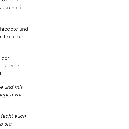
KO
Korean
s bauen, in
MG
Malagas
MM
Burmes
NL
Dutch
chiedete und
NL
Flemish
 Texte für
NO
Norwegi
PT
Portugue
RO
Romania
 der
RU
Russian
est eine
SV
Swedish
t:
TA
Tamil
TH
Thai
e und mit
TL
Tagalog
liegen vor
TL
Taglish
TR
Turkish
Macht euch
UK
Ukrainian
b sie
UR
Urdu