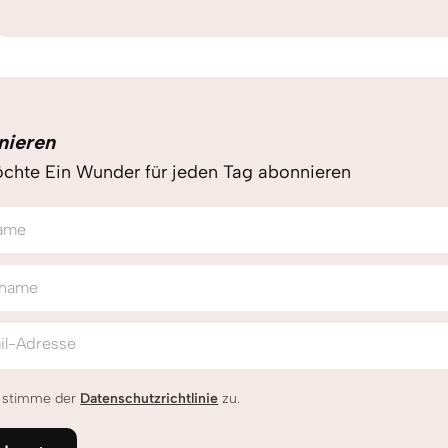
nieren
chte Ein Wunder für jeden Tag abonnieren
ame
name
il-Adresse
h stimme der
Datenschutzrichtlinie
zu.