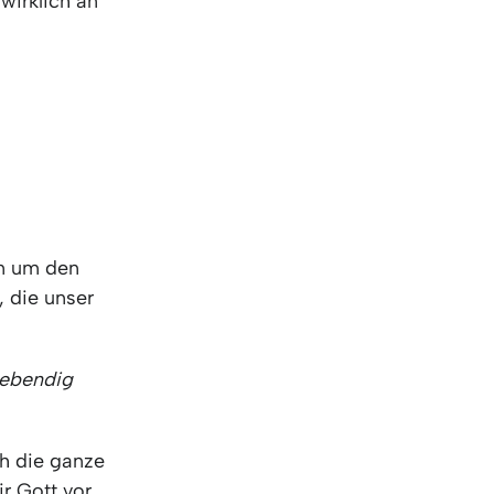
 wirklich an
rn um den
, die unser
 lebendig
ch die ganze
r Gott vor