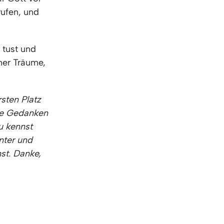
rufen, und
 tust und
ner Träume,
rsten Platz
ne Gedanken
u kennst
nter und
st. Danke,