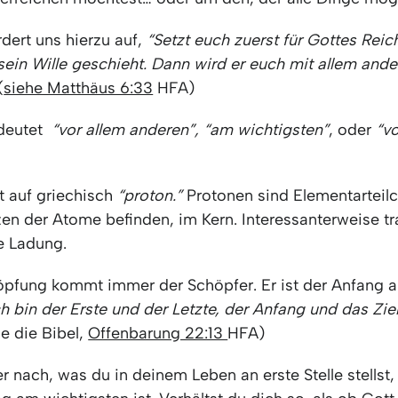
rdert uns hierzu auf,
“Setzt euch zuerst für Gottes Reic
sein Wille geschieht. Dann wird er euch mit allem and
(
siehe Matthäus 6:33
HFA)
deutet
“vor allem anderen”,
“am wichtigsten”
, oder
“v
t auf griechisch
“proton.”
Protonen sind Elementarteilc
zen der Atome befinden, im Kern. Interessanterweise tr
ve Ladung.
öpfung kommt immer der Schöpfer. Er ist der Anfang 
ch bin der Erste und der Letzte, der Anfang und das Zie
e die Bibel,
Offenbarung 22:13
HFA)
 nach, was du in deinem Leben an erste Stelle stellst, 