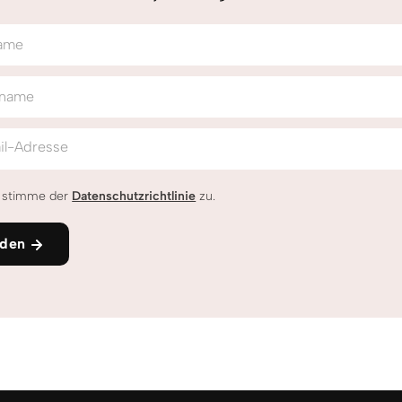
ame
name
il-Adresse
h stimme der
Datenschutzrichtlinie
zu.
den