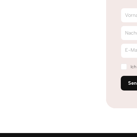
Vorn
Nach
E-Ma
Ic
Sen