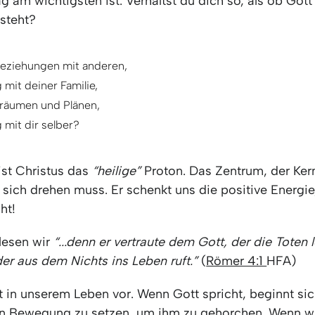
g am wichtigsten ist. Verhältst du dich so, als ob Gott
 steht?
Beziehungen mit anderen,
mit deiner Familie,
Träumen und Plänen,
mit dir selber?
ist Christus das
“heilige”
Proton. Das Zentrum, der Ke
sich drehen muss. Er schenkt uns die positive Energie
ht!
 lesen wir
“...denn er vertraute dem Gott, der die Toten
er aus dem Nichts ins Leben ruft.”
(
Römer 4:1
HFA)
t in unserem Leben vor. Wenn Gott spricht, beginnt si
n Bewegung zu setzen, um ihm zu gehorchen. Wenn wi