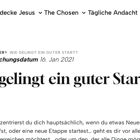
decke Jesus
The Chosen
Tägliche Andacht
ER
WIE GELINGT EIN GUTER START?
lichungsdatum
16. Jan 2021
gelingt ein guter Sta
zentrierst du dich hauptsächlich, wenn du etwas Neue
st, oder eine neue Etappe startest… geht es dir vor a
u erreichen möchtest… oder um den, der alle Dinge mö