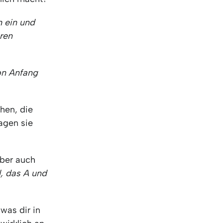
KO
Korean
MG
Malagas
h ein und
MM
Burmes
eren
NL
Dutch
NL
Flemish
NO
Norwegi
on Anfang
PT
Portugue
RO
Romania
RU
Russian
hen, die
SV
Swedish
agen sie
TA
Tamil
TH
Thai
aber auch
TL
Tagalog
l, das A und
TL
Taglish
TR
Turkish
UK
Ukrainian
was dir in
UR
Urdu