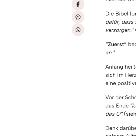
Die Bibel fo
dafür, dass 
versorgen.”
“Zuerst”
be
an.”
Anfang heiß
sich im Her
eine positi
Vor der Sch
das Ende.
“I
das O”
(sieh
Denk darüber