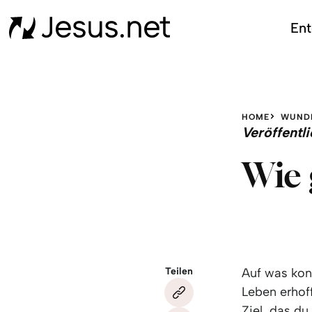
Ent
HOME
WUND
Veröffent
Wie 
Teilen
Auf was kon
Leben erhoff
Ziel, das d