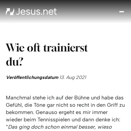
Entd
Je
Th
Cho
Wie oft trainierst
Tägl
And
du?
I
Gla
wac
Veröffentlichungsdatum
13. Aug 2021
Kont
Manchmal stehe ich auf der Bühne und habe das
Gefühl, die Töne gar nicht so recht in den Griff zu
bekommen. Genauso ergeht es mir immer
wieder beim Tennisspielen und dann denke ich:
“
Das ging doch schon einmal besser, wieso