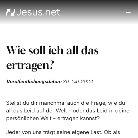
Entd
Je
Th
Cho
Wie soll ich all das
Tägl
And
ertragen?
I
Gla
wac
Veröffentlichungsdatum
30. Okt 2024
Kont
Stellst du dir manchmal auch die Frage, wie du
all das Leid auf der Welt - oder das Leid in deiner
persönlichen Welt - ertragen kannst?
Jeder von uns trägt seine eigene Last. Ob als