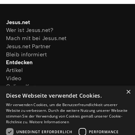
Jesus.net
Wer ist Jesus.net?
Mach mit bei Jesus.net
Jesus.net Partner
Bleib informiert
Entdecken
Artikel
Video
Online-Kurse
×
Unsere Projekte
Diese Webseite verwendet Cookies.
Ich wünsche mir Gebet
Wir verwenden Cookies, um die Benutzerfreundlichkeit unserer
Ich habe eine Frage
Website zu verbessern. Durch die weitere Nutzung unserer Webseite
stimmen Sie der Verwendung von Cookies gemäß unserer Cookie-
Folge uns
Richtlinie zu.
Weitere Informationen
UNBEDINGT ERFORDERLICH
PERFORMANCE