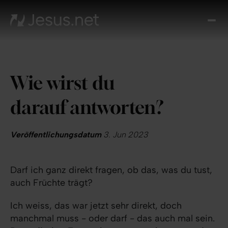
Entd
Je
Th
Cho
Wie wirst du
Tägl
And
darauf antworten?
I
Gla
wac
Veröffentlichungsdatum
3. Jun 2023
Kont
Darf ich ganz direkt fragen, ob das, was du tust,
auch Früchte trägt?
Ich weiss, das war jetzt sehr direkt, doch
manchmal muss - oder darf - das auch mal sein.