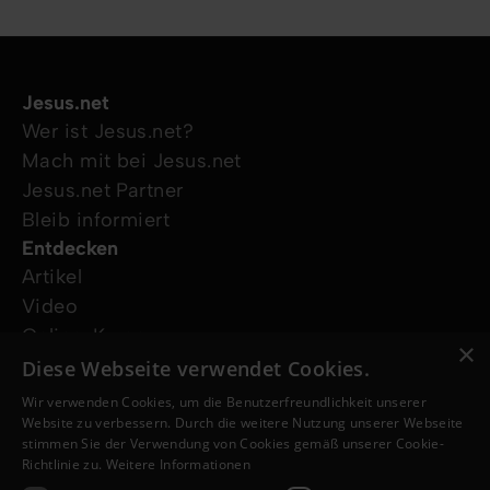
Jesus.net
Wer ist Jesus.net?
Mach mit bei Jesus.net
Jesus.net Partner
Bleib informiert
Entdecken
Artikel
Video
Online-Kurse
×
Unsere Projekte
Diese Webseite verwendet Cookies.
Ich wünsche mir Gebet
Wir verwenden Cookies, um die Benutzerfreundlichkeit unserer
Ich habe eine Frage
Website zu verbessern. Durch die weitere Nutzung unserer Webseite
stimmen Sie der Verwendung von Cookies gemäß unserer Cookie-
Folge uns
Richtlinie zu.
Weitere Informationen