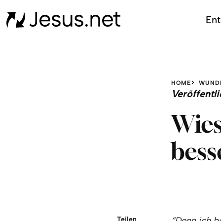
Ent
HOME
WUND
Veröffent
Wies
bess
Teilen
“Denn ich b