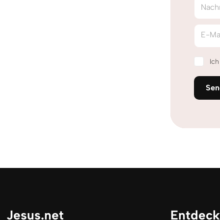
Nach
E-Ma
Ic
Sen
Jesus.net
Entdec