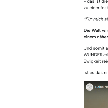
- das ist d
zu einer fes
“Für mich a
Die Welt wi
einem näher
Und somit au
WUNDERvolle
Ewigkeit rei
Ist es das n