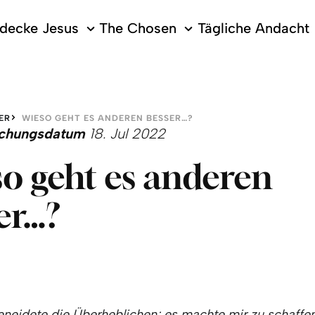
decke Jesus
The Chosen
Tägliche Andacht
ER
WIESO GEHT ES ANDEREN BESSER…?
lichungsdatum
18. Jul 2022
o geht es anderen
er…?
eneidete die Überheblichen; es machte mir zu schaffen,