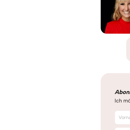
Abon
Ich mö
Vorn