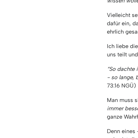
wissen woll
Vielleicht s
dafür ein, d
ehrlich gesa
Ich liebe di
uns teilt un
“So dachte i
- so lange, 
73:16 NGÜ)
Man muss si
immer bess
ganze Wahrh
Denn eines 