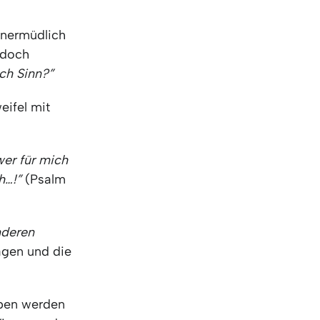
 unermüdlich
, doch
och Sinn?”
eifel mit
wer für mich
h…!”
(Psalm
nderen
agen und die
eben werden