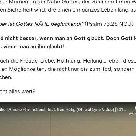
ieser Moment in der Nähe Gottes, der zu einem tiefen 
ten Sicherheit wird, die einen ein ganzes Leben lang tr
ber ist Gottes NÄHE beglückend!”
(
Psalm 73:28
NGÜ)
rd nicht besser, wenn man an Gott glaubt. Doch Got
, wenn man an ihn glaubt!
ch die Freude, Liebe, Hoffnung, Heilung,... eben dies
n Möglichkeiten, die nicht nur bis zum Tod, sondern i
chen.
icht alles wert?