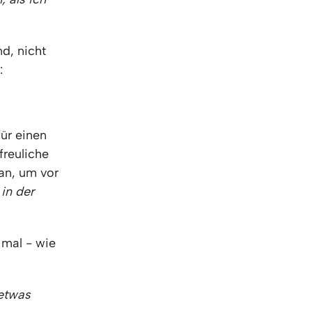
KO
Korean
MG
Malagas
MM
Burmes
d, nicht
NL
Dutch
:
NL
Flemish
NO
Norwegi
PT
Portugue
RO
Romania
ür einen
RU
Russian
freuliche
SV
Swedish
an, um vor
TA
Tamil
 in der
TH
Thai
TL
Tagalog
 mal - wie
TL
Taglish
TR
Turkish
UK
Ukrainian
 etwas
UR
Urdu