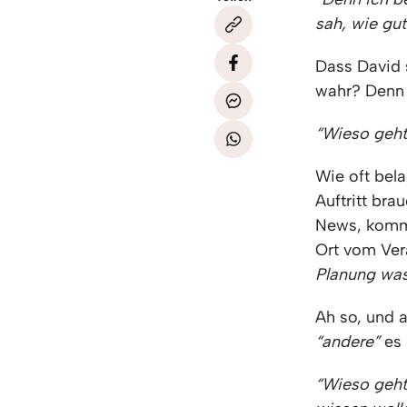
sah, wie gut
Dass David 
wahr? Denn a
“Wieso geht
Wie oft bel
Auftritt bra
News, komme
Ort vom Ver
Planung was
Ah so, und 
“andere”
es 
“Wieso geht 