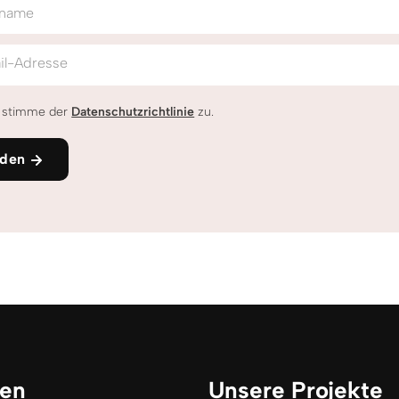
name
il-Adresse
h stimme der
Datenschutzrichtlinie
zu.
den
ken
Unsere Projekte