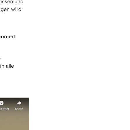
Wissen und
agen wird:
t kommt
e
n alle