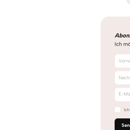
Abon
Ich mö
Vorn
Nach
E-Ma
Ic
Sen