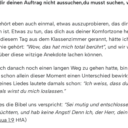
dir deinen Auftrag nicht aussuchen,
du musst suchen, 
”
hört eben auch einmal, etwas auszuprobieren, das dir
ist. Etwas zu tun, das dich aus deiner Komfortzone he
 diesem Tag aus dem Klassenzimmer gerannt, hätte ic
nie gehört:
“Wow, das hat mich total berührt”
, und wir
 über diese witzige Anekdote lachen können.
ch danach noch einen langen Weg zu gehen hatte, bin 
s schon allein dieser Moment einen Unterschied bewirk
meines Liedes lautete damals schon:
“Ich weiss, dass du
als wirst du mich loslassen.”
s die Bibel uns verspricht:
“Sei mutig und entschlosse
üchtern, und hab keine Angst! Denn Ich, der Herr, dein
sua 1:9
HfA)