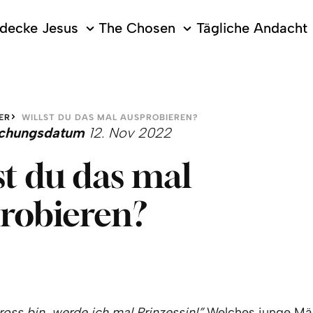
decke Jesus
The Chosen
Tägliche Andacht
ER
WILLST DU DAS MAL AUSPROBIEREN?
lichungsdatum
12. Nov 2022
st du das mal
robieren?
ross bin, werde ich mal Prinzessin!”
Welches junge Mä