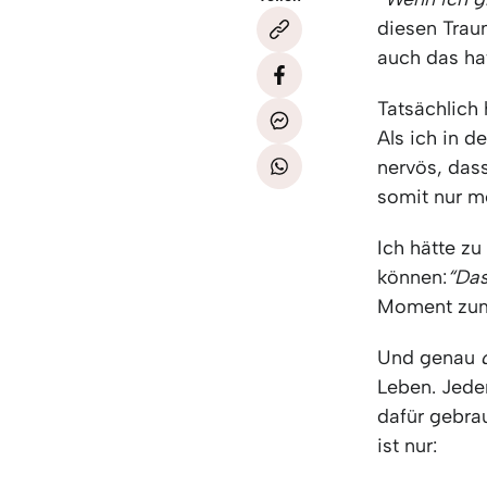
diesen Trau
auch das ha
Tatsächlich
Als ich in d
nervös, dass
somit nur m
Ich hätte z
können:
“Das
Moment zumi
Und genau
Leben. Jede
dafür gebrau
ist nur: