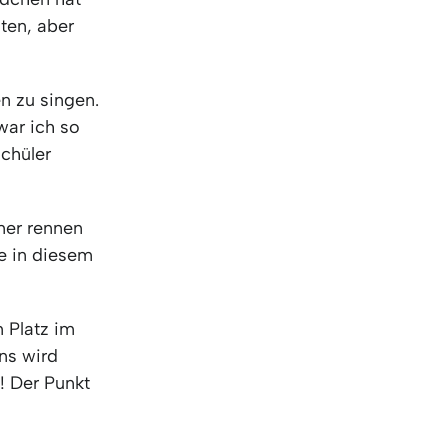
KO
Korean
ten, aber
MG
Malagas
MM
Burmes
NL
Dutch
n zu singen.
NL
Flemish
war ich so
NO
Norwegi
schüler
PT
Portugue
RO
Romania
RU
Russian
mer rennen
SV
Swedish
e in diesem
TA
Tamil
TH
Thai
TL
Tagalog
 Platz im
TL
Taglish
ns wird
TR
Turkish
! Der Punkt
UK
Ukrainian
UR
Urdu