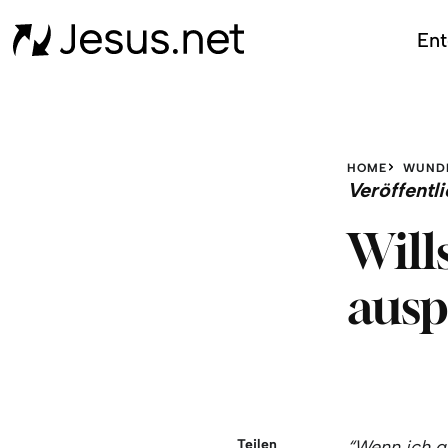
Ent
HOME
WUND
Veröffent
Will
ausp
Teilen
“Wenn ich g