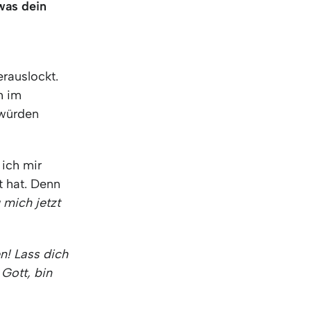
was dein
rauslockt.
h im
 würden
ich mir
t hat. Denn
 mich jetzt
n! Lass dich
 Gott, bin