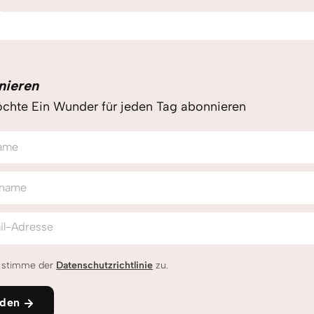
nieren
chte Ein Wunder für jeden Tag abonnieren
ame
name
il-Adresse
h stimme der
Datenschutzrichtlinie
zu.
den