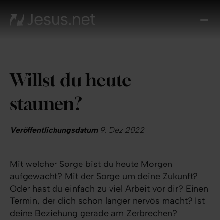
Entd
Je
Th
Cho
Willst du heute
Tägl
And
staunen?
I
Gla
wac
Veröffentlichungsdatum
9. Dez 2022
Kont
Mit welcher Sorge bist du heute Morgen
aufgewacht? Mit der Sorge um deine Zukunft?
Oder hast du einfach zu viel Arbeit vor dir? Einen
Termin, der dich schon länger nervös macht? Ist
deine Beziehung gerade am Zerbrechen?