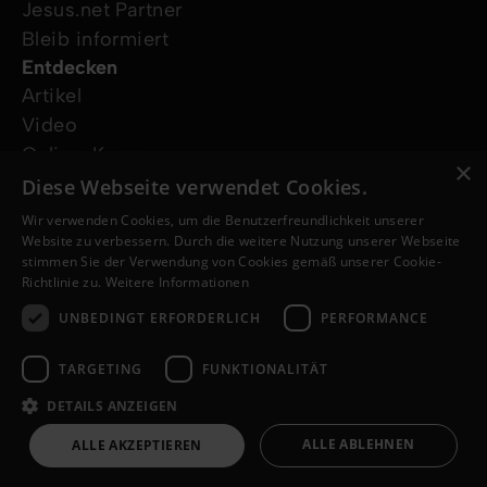
Jesus.net Partner
Bleib informiert
Entdecken
Artikel
Video
Online-Kurse
×
Unsere Projekte
Diese Webseite verwendet Cookies.
Ich wünsche mir Gebet
Wir verwenden Cookies, um die Benutzerfreundlichkeit unserer
Ich habe eine Frage
Website zu verbessern. Durch die weitere Nutzung unserer Webseite
stimmen Sie der Verwendung von Cookies gemäß unserer Cookie-
Folge uns
Richtlinie zu.
Weitere Informationen
UNBEDINGT ERFORDERLICH
PERFORMANCE
TARGETING
FUNKTIONALITÄT
DETAILS ANZEIGEN
© Copyright 2026 de.Jesus.net
Impressum
ALLE ABLEHNEN
ALLE AKZEPTIEREN
Datenschutzerklärung
Cookie-Richtlinie
a
WebNL
site