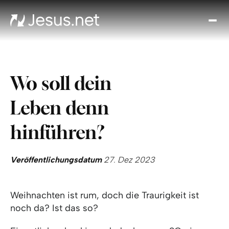
Entd
Je
Th
Cho
Wo soll dein
Tägl
And
Leben denn
I
Gla
hinführen?
wac
Kont
Veröffentlichungsdatum
27. Dez 2023
Weihnachten ist rum, doch die Traurigkeit ist
noch da? Ist das so?