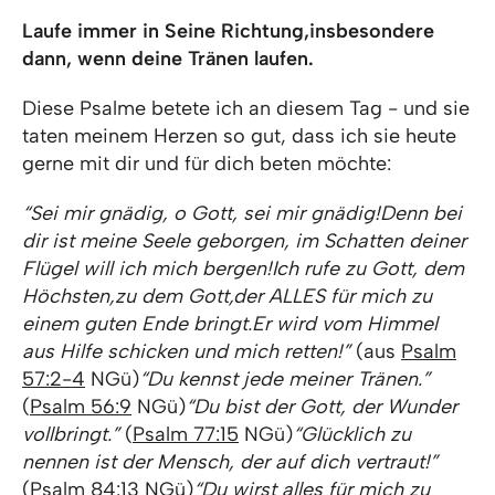
Laufe immer in Seine Richtung,insbesondere
dann, wenn deine Tränen laufen.
Diese Psalme betete ich an diesem Tag - und sie
taten meinem Herzen so gut, dass ich sie heute
gerne mit dir und für dich beten möchte:
“Sei mir gnädig, o Gott, sei mir gnädig!
Denn bei
dir ist meine Seele geborgen,
im Schatten deiner
Flügel will ich mich bergen!
Ich rufe zu Gott, dem
Höchsten,
zu dem Gott,
der ALLES für mich zu
einem guten Ende bringt.
Er wird vom Himmel
aus Hilfe schicken und mich retten!”
(aus
Psalm
57:2-4
NGü)
“Du kennst jede meiner Tränen.”
(
Psalm 56:9
NGü)
“Du bist der Gott, der Wunder
vollbringt.”
(
Psalm 77:15
NGü)
“Glücklich zu
nennen ist der Mensch, der auf dich vertraut!”
(
Psalm 84:13
NGü)
“Du wirst alles für mich zu