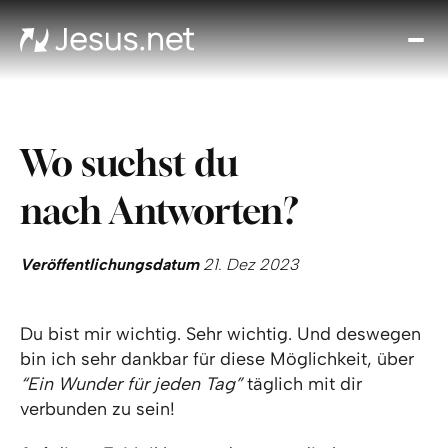
Entd
Je
Th
Cho
Wo suchst du
Tägl
And
nach Antworten?
I
Gla
wac
Veröffentlichungsdatum
21. Dez 2023
Kont
Du bist mir wichtig. Sehr wichtig. Und deswegen
bin ich sehr dankbar für diese Möglichkeit, über
“Ein Wunder für jeden Tag”
täglich mit dir
verbunden zu sein!