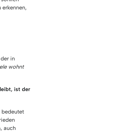
KO
Korean
 erkennen,
MG
Malagas
MM
Burmes
NL
Dutch
NL
Flemish
NO
Norwegi
PT
Portugue
RO
Romania
der in
RU
Russian
ele wohnt
SV
Swedish
TA
Tamil
ibt, ist der
TH
Thai
TL
Tagalog
TL
Taglish
 bedeutet
TR
Turkish
rieden
UK
Ukrainian
n, auch
UR
Urdu