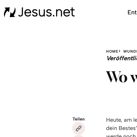
Ent
HOME
WUND
Veröffent
Wo w
Teilen
Heute, am l
dein Bestes”
werde noch 