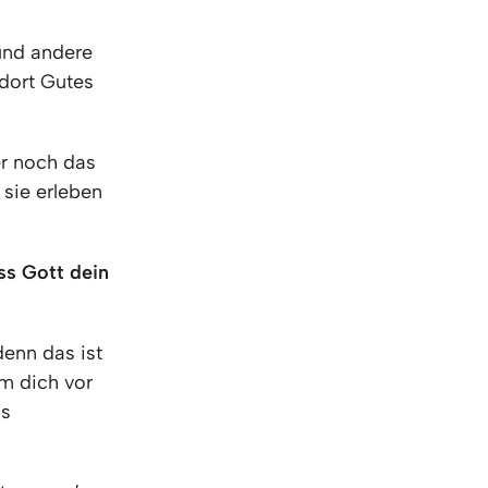
und andere
dort Gutes
r noch das
sie erleben
ss Gott dein
denn das ist
m dich vor
as