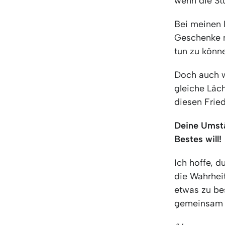
wenn die St
Bei meinen 
Geschenke m
tun zu könn
Doch auch w
gleiche Läc
diesen Fried
Deine Umstä
Bestes will!
Ich hoffe, d
die Wahrhei
etwas zu be
gemeinsam 