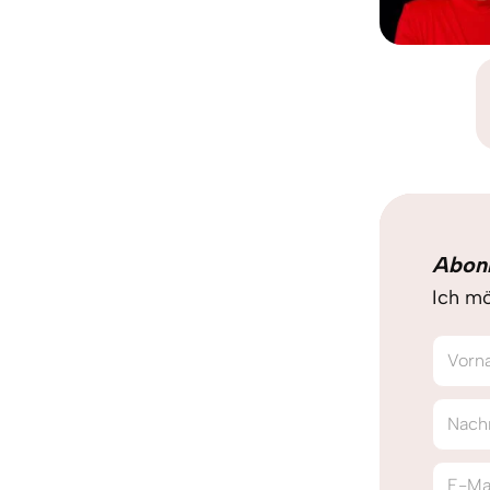
Abon
Ich mö
Vorn
Nach
E-Ma