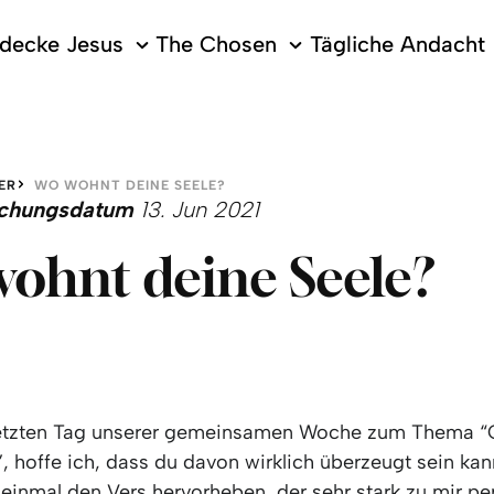
decke Jesus
The Chosen
Tägliche Andacht
ER
WO WOHNT DEINE SEELE?
lichungsdatum
13. Jun 2021
ohnt deine Seele?
etzten Tag unserer gemeinsamen Woche zum Thema “G
, hoffe ich, dass du davon wirklich überzeugt sein kann
einmal den Vers hervorheben, der sehr stark zu mir pe