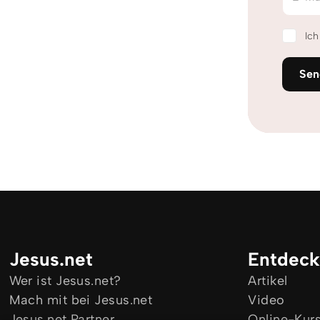
Ic
Sen
Jesus.net
Entdec
Wer ist Jesus.net?
Artikel
Mach mit bei Jesus.net
Video
Jesus.net Partner
Online-Kur