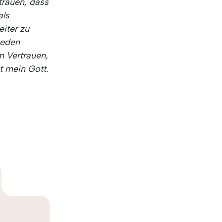
trauen, dass
als
iter zu
ieden
m Vertrauen,
t mein Gott.