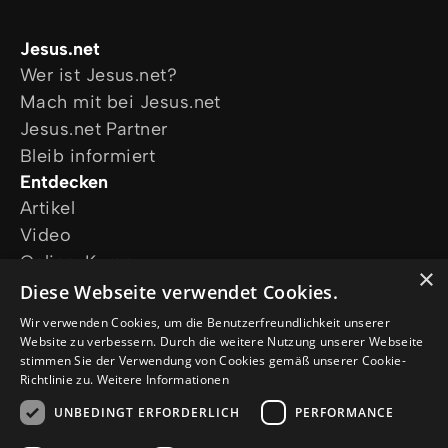
Jesus.net
Wer ist Jesus.net?
Mach mit bei Jesus.net
Jesus.net Partner
Bleib informiert
Entdecken
Artikel
Video
Online-Kurse
×
Unsere Projekte
Diese Webseite verwendet Cookies.
Ich wünsche mir Gebet
Wir verwenden Cookies, um die Benutzerfreundlichkeit unserer
Ich habe eine Frage
Website zu verbessern. Durch die weitere Nutzung unserer Webseite
stimmen Sie der Verwendung von Cookies gemäß unserer Cookie-
Folge uns
Richtlinie zu.
Weitere Informationen
UNBEDINGT ERFORDERLICH
PERFORMANCE