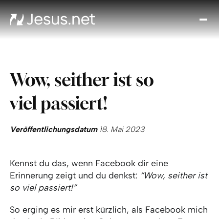
Entd
Je
Th
Cho
Wow, seither ist so
Tägl
And
viel passiert!
I
Gla
wac
Veröffentlichungsdatum
18. Mai 2023
Kont
Kennst du das, wenn Facebook dir eine
Erinnerung zeigt und du denkst:
“Wow, seither ist
so viel passiert!”
So erging es mir erst kürzlich, als Facebook mich