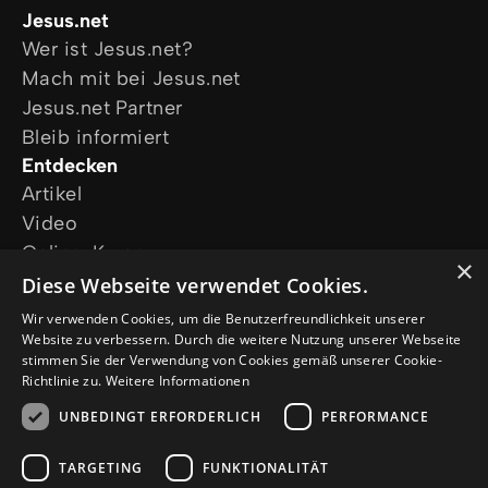
Jesus.net
Wer ist Jesus.net?
Mach mit bei Jesus.net
Jesus.net Partner
Bleib informiert
Entdecken
Artikel
Video
Online-Kurse
×
Unsere Projekte
Diese Webseite verwendet Cookies.
Ich wünsche mir Gebet
Wir verwenden Cookies, um die Benutzerfreundlichkeit unserer
Ich habe eine Frage
Website zu verbessern. Durch die weitere Nutzung unserer Webseite
stimmen Sie der Verwendung von Cookies gemäß unserer Cookie-
Folge uns
Richtlinie zu.
Weitere Informationen
UNBEDINGT ERFORDERLICH
PERFORMANCE
TARGETING
FUNKTIONALITÄT