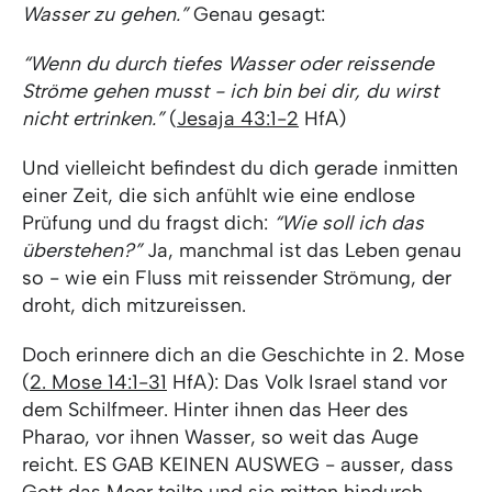
Wasser zu gehen.”
Genau gesagt:
“Wenn du durch tiefes Wasser oder reissende
Ströme gehen musst - ich bin bei dir, du wirst
nicht ertrinken.”
(
Jesaja 43:1-2
HfA)
Und vielleicht befindest du dich gerade inmitten
einer Zeit, die sich anfühlt wie eine endlose
Prüfung und du fragst dich:
“Wie soll ich das
überstehen?”
Ja, manchmal ist das Leben genau
so - wie ein Fluss mit reissender Strömung, der
droht, dich mitzureissen.
Doch erinnere dich an die Geschichte in 2. Mose
(
2. Mose 14:1-31
HfA): Das Volk Israel stand vor
dem Schilfmeer. Hinter ihnen das Heer des
Pharao, vor ihnen Wasser, so weit das Auge
reicht. ES GAB KEINEN AUSWEG - ausser, dass
Gott das Meer teilte und sie mitten hindurch