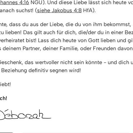
ohannes 4:16
NGÜ). Und diese Liebe lässt sich heute vo
anach suchst! (
siehe Jakobus 4:8
HfA).
te, dass du aus der Liebe, die du von ihm bekommst, 
zu lieben! Das gilt auch für dich, die/der du in einer B
erheiratet bist! Lass dich heute von Gott lieben und g
s deinem Partner, deiner Familie, oder Freunden davo
Geschenk, das wertvoller nicht sein könnte - und dich 
 Beziehung definitiv segnen wird!
iebt!
ch!