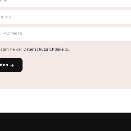
name
il-Adresse
h stimme der
Datenschutzrichtlinie
zu.
den