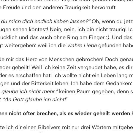
e Freude und den anderen Traurigkeit hervorruft.
 du mich dich endlich lieben lassen?”
Oh, wenn du jetz
gen sehen köntest! Nein, nein, ich bin nicht traurig! I
glücklich und das auch ohne Ring am Finger :). Und da
t weitergeben: weil ich die
wahre Liebe
gefunden hab
de mir das Herz von Menschen gebrochen! Doch gena
der geheilt! Weil ich keine Zeit vergeudet habe, es di
der es erschaffen hat! Ich wollte nicht ein Leben lang 
gen und der Bitterkeit leben. Ich habe dem Gedanken
 glaube ich nicht mehr.”
keinen Raum gegeben, denn s
:
“An Gott glaube ich nicht!
”
ann nicht öfter brechen, als es wieder geheilt werden
e ich dir einen Bibelvers mit nur drei Wörtern mitgeb