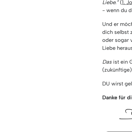
Liebe.”
(
1. J
- wenn du d
Und er möch
dich selbst 
oder sogar v
Liebe herau
Das
ist ein 
(zukünftige)
DU wirst gel
Danke für di