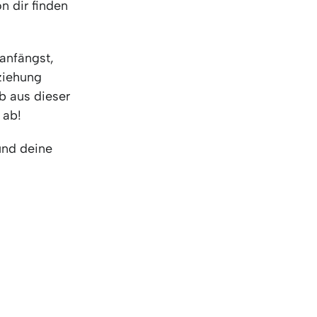
n dir finden
anfängst,
eziehung
ib aus dieser
n ab!
und deine