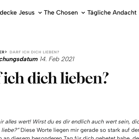
decke Jesus
The Chosen
Tägliche Andacht
ER
DARF ICH DICH LIEBEN?
lichungsdatum
14. Feb 2021
 ich dich lieben?
r alles wert! Wirst du es dir endlich auch wert sein, di
 liebe?”
Diese Worte liegen mir gerade so stark auf d
 an diesem besonderen Tag für dich gebetet habe, de