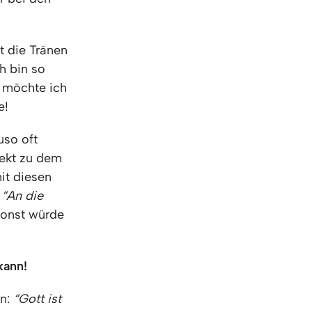
KO
Korean
MG
Malagas
MM
Burmes
t die Tränen
NL
Dutch
ch bin so
NL
Flemish
s möchte ich
NO
Norwegi
e!
PT
Portugue
RO
Romania
uso oft
RU
Russian
rekt zu dem
SV
Swedish
mit diesen
TA
Tamil
:
“An die
TH
Thai
onst würde
TL
Tagalog
TL
Taglish
TR
Turkish
 kann!
UK
Ukrainian
en:
“Gott ist
UR
Urdu