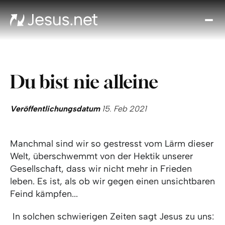
Entd
Je
Th
Cho
Du bist nie alleine
Tägl
And
I
Veröffentlichungsdatum
15. Feb 2021
Gla
wac
Manchmal sind wir so gestresst vom Lärm dieser
Kont
Welt, überschwemmt von der Hektik unserer
Gesellschaft, dass wir nicht mehr in Frieden
leben. Es ist, als ob wir gegen einen unsichtbaren
Feind kämpfen...
In solchen schwierigen Zeiten sagt Jesus zu uns: