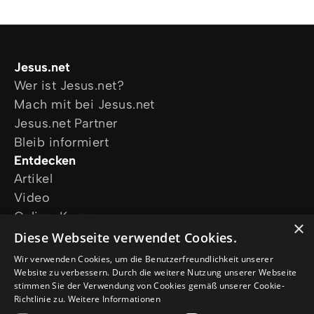
Jesus.net
Wer ist Jesus.net?
Mach mit bei Jesus.net
Jesus.net Partner
Bleib informiert
Entdecken
Artikel
Video
Online-Kurse
×
Unsere Projekte
Diese Webseite verwendet Cookies.
Ich wünsche mir Gebet
Wir verwenden Cookies, um die Benutzerfreundlichkeit unserer
Ich habe eine Frage
Website zu verbessern. Durch die weitere Nutzung unserer Webseite
stimmen Sie der Verwendung von Cookies gemäß unserer Cookie-
Folge uns
Richtlinie zu.
Weitere Informationen