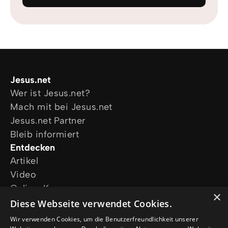
Jesus.net
Wer ist Jesus.net?
Mach mit bei Jesus.net
Jesus.net Partner
Bleib informiert
Entdecken
Artikel
Video
Online-Kurse
×
Unsere Projekte
Diese Webseite verwendet Cookies.
Ich wünsche mir Gebet
Wir verwenden Cookies, um die Benutzerfreundlichkeit unserer