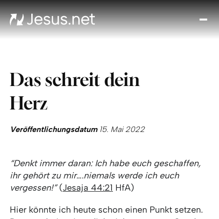
Entd
Je
Th
Cho
Das schreit dein
Tägl
And
Herz
I
Gla
wac
Veröffentlichungsdatum
15. Mai 2022
Kont
“Denkt immer daran: Ich habe euch geschaffen,
ihr gehört zu mir….niemals werde ich euch
vergessen!”
(
Jesaja 44:21
HfA)
Hier könnte ich heute schon einen Punkt setzen.