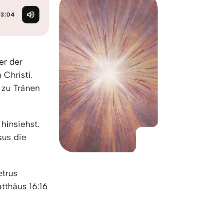
KO
Korean
MG
Malagas
/
3:04
MM
Burmes
NL
Dutch
NL
Flemish
er der
NO
Norwegi
 Christi.
PT
Portugue
 zu Tränen
RO
Romania
RU
Russian
SV
Swedish
hinsiehst.
TA
Tamil
sus die
TH
Thai
TL
Tagalog
TL
Taglish
trus
TR
Turkish
tthäus 16:16
UK
Ukrainian
UR
Urdu