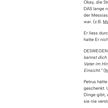
Okay, die St
DAS lange n
der Messias 
war. (z.B.
Ma
Er liess dur
hatte Er ni
DESWEGEN re
kannst dich 
Vater im H
Einsicht.”
(
M
Petrus hätte
geschenkt. 
Dinge gibt,
sie nie ver