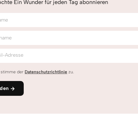
chte Ein Wunder für jeden Tag abonnieren
ame
name
il-Adresse
h stimme der
Datenschutzrichtlinie
zu.
den