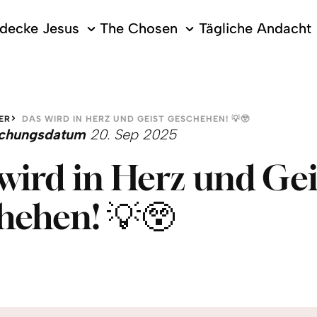
decke Jesus
The Chosen
Tägliche Andacht
ER
DAS WIRD IN HERZ UND GEIST GESCHEHEN! 💡😲
lichungsdatum
20. Sep 2025
wird in Herz und Gei
hehen! 💡😲