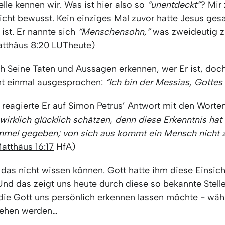
elle kennen wir. Was ist hier also so
“unentdeckt”
? Mir 
icht bewusst. Kein einziges Mal zuvor hatte Jesus gesa
ist. Er nannte sich
“Menschensohn,”
was zweideutig z
tthäus 8:20
LUTheute)
ch Seine Taten und Aussagen erkennen, wer Er ist, doc
cht einmal ausgesprochen:
“Ich bin der Messias, Gottes
agierte Er auf Simon Petrus’ Antwort mit den Worte
wirklich glücklich schätzen,
denn diese Erkenntnis hat 
immel gegeben;
von sich aus kommt ein Mensch nicht z
atthäus 16:17
HfA)
 das nicht wissen können. Gott hatte ihm diese Einsich
Und das zeigt uns heute durch diese so bekannte Stelle
 die Gott uns persönlich erkennen lassen möchte - wä
stehen werden…