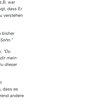
z.B. war
gt, dass Er
u verstehen
h bisher
 Sohn.”
n:
“Du
dir mein
u dieser
t
, dass es
hrend andere