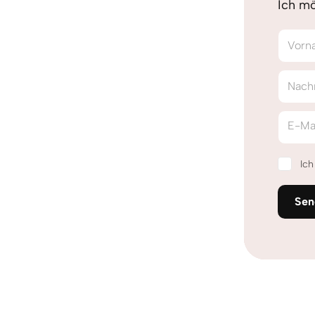
Ich mö
Vorn
Nach
E-Ma
Ic
Sen