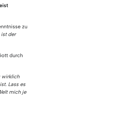
eist
kenntnisse zu
ist der
)
ott durch
 wirklich
st. Lass es
Welt mich je