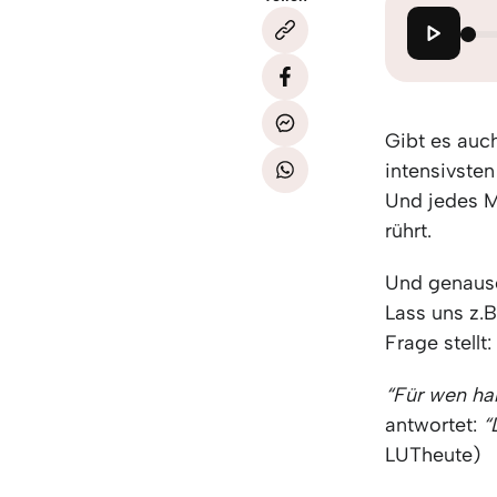
Gibt es auc
intensivsten
Und jedes M
rührt.
Und genauso
Lass uns z.B
Frage stellt:
“Für wen hal
antwortet:
“
LUTheute)