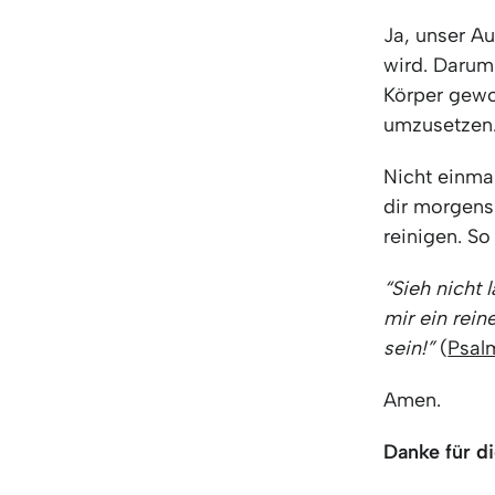
Ja, unser A
wird. Darum
Körper gewol
umzusetzen.
Nicht einmal
dir morgens
reinigen. So
“Sieh nicht 
mir ein rein
sein!”
(
Psalm
Amen.
Danke für di