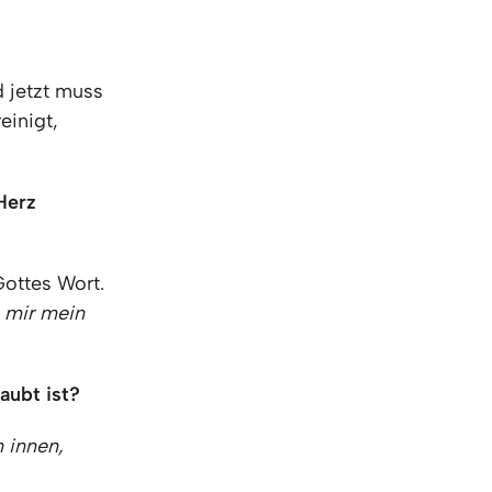
d jetzt muss
einigt,
 Herz
Gottes Wort.
b mir mein
aubt ist?
n innen,