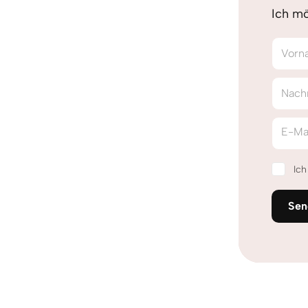
Ich mö
Vorn
Nach
E-Ma
Ic
Sen