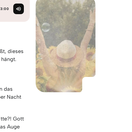
KO
Korean
MG
Malagas
/
3:00
MM
Burmes
NL
Dutch
NL
Flemish
NO
Norwegi
PT
Portugue
ßt, dieses
RO
Romania
 hängt.
RU
Russian
s
SV
Swedish
TA
Tamil
TH
Thai
en das
TL
Tagalog
ber Nacht
TL
Taglish
TR
Turkish
tte?! Gott
UK
Ukrainian
das Auge
UR
Urdu