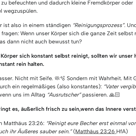
 zu befeuchten und dadurch kleine Fremdkörper oder
el wegzuspülen.
r ist also in einem ständigen
“Reinigungsprozess”
. Un
h fragen: Wenn unser Körper sich die ganze Zeit selbst r
 das dann nicht auch bewusst tun?
Körper sich konstant selbst reinigt,
sollten wir unser
nstant rein halten.
sser. Nicht mit Seife. 🧼🫧 Sondern mit Wahrheit. Mit 
urch ein regelmäßiges (also konstantes):
“Vater vergi
enn uns im Alltag
“Ausrutscher”
passieren. 🙏🏻
ngt es, äußerlich frisch zu sein,
wenn das Innere verst
in Matthäus 23:26:
“Reinigt eure Becher erst einmal vo
uch ihr Äußeres sauber sein.”
(
Matthäus 23:26
HfA)