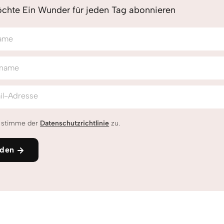
chte Ein Wunder für jeden Tag abonnieren
ame
name
il-Adresse
h stimme der
Datenschutzrichtlinie
zu.
den