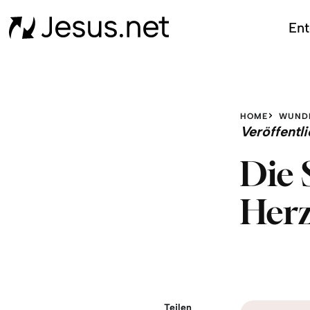
Ent
HOME
WUND
Veröffent
Die 
Her
Teilen