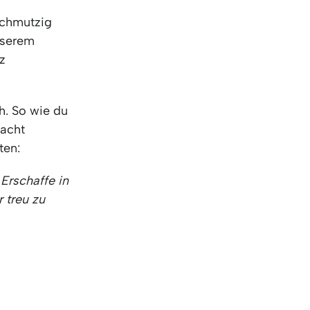
schmutzig
nserem
rz
h. So wie du
Nacht
ten:
 Erschaffe in
r treu zu