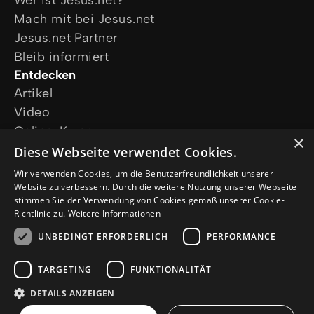
Wer ist Jesus.net?
Mach mit bei Jesus.net
Jesus.net Partner
Bleib informiert
Entdecken
Artikel
Video
Online-Kurse
×
Unsere Projekte
Diese Webseite verwendet Cookies.
Ich wünsche mir Gebet
Wir verwenden Cookies, um die Benutzerfreundlichkeit unserer
Ich habe eine Frage
Website zu verbessern. Durch die weitere Nutzung unserer Webseite
stimmen Sie der Verwendung von Cookies gemäß unserer Cookie-
Folge uns
Richtlinie zu.
Weitere Informationen
UNBEDINGT ERFORDERLICH
PERFORMANCE
TARGETING
FUNKTIONALITÄT
DETAILS ANZEIGEN
© Copyright 2026 de.Jesus.net
Impressum