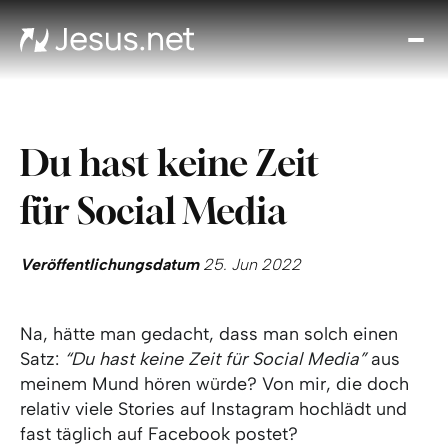
Entd
Je
Th
Cho
Du hast keine Zeit
Tägl
And
für Social Media
I
Gla
wac
Veröffentlichungsdatum
25. Jun 2022
Kont
Na, hätte man gedacht, dass man solch einen
Satz:
“Du hast keine Zeit für Social Media”
aus
meinem Mund hören würde? Von mir, die doch
relativ viele Stories auf Instagram hochlädt und
fast täglich auf Facebook postet?