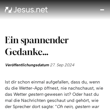
Entd
Je
Th
Cho
Ein spannender
Tägl
And
Gedanke…
I
Gla
wac
Veröffentlichungsdatum
27. Sep 2024
Kont
Ist dir schon einmal aufgefallen, dass du, wenn
du die Wetter-App öffnest, nie nachschaust, wie
das Wetter
gestern
gewesen ist? Oder hast du
mal die Nachrichten geschaut und gehört, wie
der Sprecher dort sagte: “
Oh nein, gestern war