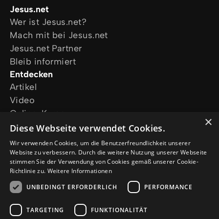
Jesus.net
Wer ist Jesus.net?
Mach mit bei Jesus.net
Jesus.net Partner
Bleib informiert
Entdecken
Artikel
Video
Online-Kurse
×
Unsere Projekte
Diese Webseite verwendet Cookies.
Ich wünsche mir Gebet
Wir verwenden Cookies, um die Benutzerfreundlichkeit unserer
Ich habe eine Frage
Website zu verbessern. Durch die weitere Nutzung unserer Webseite
stimmen Sie der Verwendung von Cookies gemäß unserer Cookie-
Folge uns
Richtlinie zu.
Weitere Informationen
UNBEDINGT ERFORDERLICH
PERFORMANCE
TARGETING
FUNKTIONALITÄT