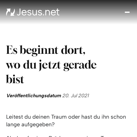
Entd
Je
Th
Cho
Es beginnt dort,
Tägl
And
wo du jetzt gerade
I
Gla
bist
wac
Kont
Veröffentlichungsdatum
20. Jul 2021
Leitest du deinen Traum oder hast du ihn schon
lange aufgegeben?