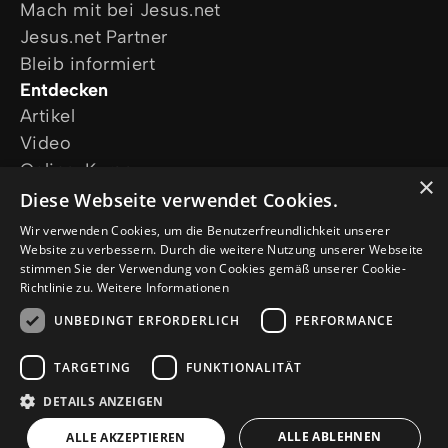
Mach mit bei Jesus.net
Jesus.net Partner
Bleib informiert
Entdecken
Artikel
Video
Online-Kurse
×
Unsere Projekte
Diese Webseite verwendet Cookies.
Ich wünsche mir Gebet
Wir verwenden Cookies, um die Benutzerfreundlichkeit unserer
Ich habe eine Frage
Website zu verbessern. Durch die weitere Nutzung unserer Webseite
stimmen Sie der Verwendung von Cookies gemäß unserer Cookie-
Folge uns
Richtlinie zu.
Weitere Informationen
UNBEDINGT ERFORDERLICH
PERFORMANCE
TARGETING
FUNKTIONALITÄT
DETAILS ANZEIGEN
© Copyright 2026 de.Jesus.net
Impressum
ALLE ABLEHNEN
ALLE AKZEPTIEREN
Datenschutzerklärung
Cookie-Richtlinie
a
WebNL
site