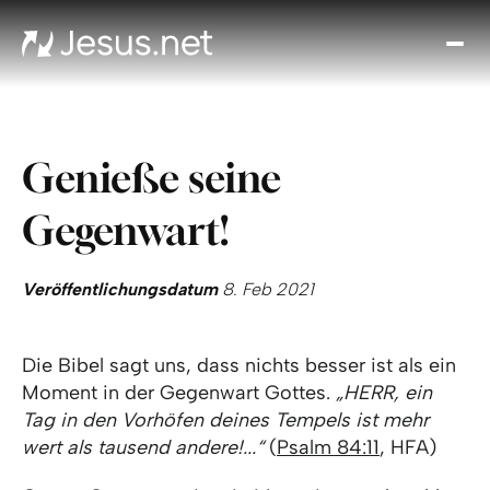
Entd
Je
Th
Cho
Genieße seine
Tägl
And
Gegenwart!
I
Gla
wac
Veröffentlichungsdatum
8. Feb 2021
Kont
Die Bibel sagt uns, dass nichts besser ist als ein
Moment in der Gegenwart Gottes.
„HERR, ein
Tag in den Vorhöfen deines Tempels ist mehr
wert als tausend andere!...“
(
Psalm 84:11
, HFA)