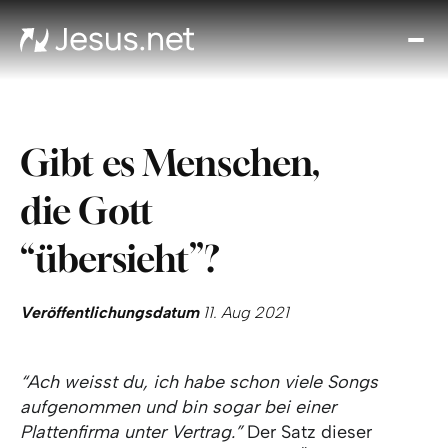
Entd
Je
Th
Cho
Gibt es Menschen,
Tägl
And
die Gott
I
Gla
“übersieht”?
wac
Kont
Veröffentlichungsdatum
11. Aug 2021
“Ach weisst du, ich habe schon viele Songs
aufgenommen und bin sogar bei einer
Plattenfirma unter Vertrag.”
Der Satz dieser