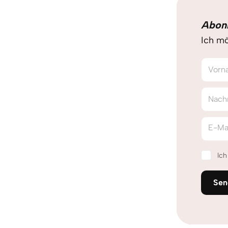
Abon
Ich mö
Vorn
Nach
E-Ma
Ic
Sen