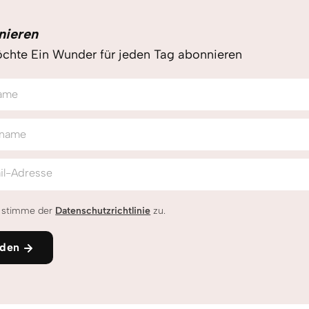
nieren
chte Ein Wunder für jeden Tag abonnieren
ame
name
il-Adresse
h stimme der
Datenschutzrichtlinie
zu.
den