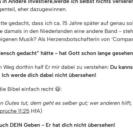
 in Andere investiere,
werde ich selbst nichts verliere
enteil, eher dazugewinnen.
tte gedacht, dass ich ca. 15 Jahre später auf genau s
e damals in den Niederlanden eine andere Band - ste
eigenen Musik? Als Herzensbotschafterin von ‘Compas
ensch gedacht” hätte - hat Gott schon lange gesehen
 Weg dorthin half Er mir dabei zu verstehen:
Du kann
 Ich werde dich dabei nicht übersehen!
ie Bibel einfach recht 😃:
 Gutes tut, dem geht es selber gut; wer anderen hilft
prüche 11:25
HfA)
auch DEIN Geben - Er hat dich nicht übersehen!