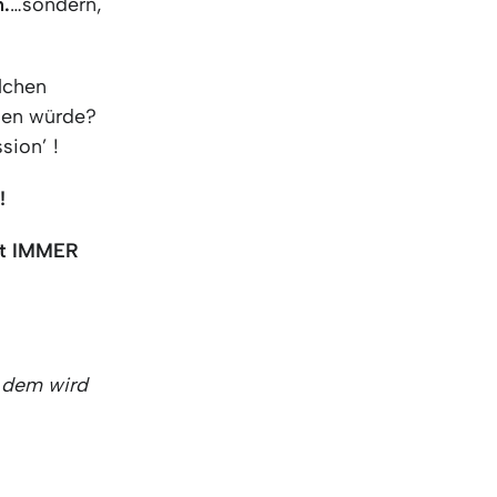
n.
…sondern,
olchen
hen würde?
sion’ !
!
st IMMER
, dem wird