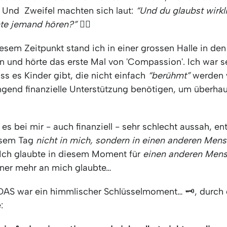
 Und Zweifel machten sich laut:
“Und du glaubst wirkl
te jemand hören?”
🙂‍↕️
esem Zeitpunkt stand ich in einer grossen Halle in den
n und hörte das erste Mal von 'Compassion'. Ich war s
ss es Kinder gibt, die nicht einfach
“berühmt”
werden 
ngend finanzielle Unterstützung benötigen, um überh
s bei mir - auch finanziell - sehr schlecht aussah, en
esem Tag
nicht
in mich, sondern
in einen anderen Men
. Ich glaubte in diesem Moment für
einen anderen Men
ner mehr an mich glaubte…
AS war ein himmlischer Schlüsselmoment… 🗝️, durch 
: