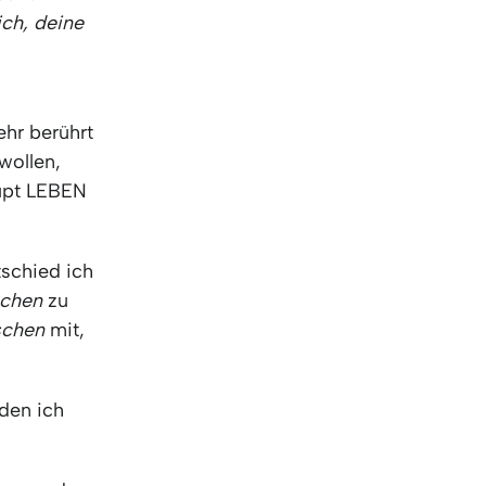
ich, deine
ehr berührt
wollen,
aupt LEBEN
tschied ich
schen
zu
schen
mit,
den ich