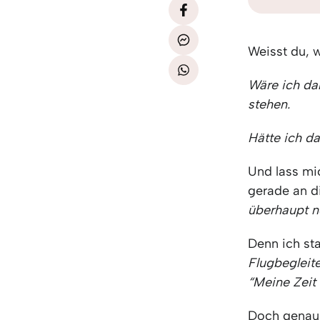
Weisst du, 
Wäre ich da
stehen.
Hätte ich d
Und lass mi
gerade an d
überhaupt 
Denn ich st
Flugbegleit
“Meine Zeit
Doch genaus