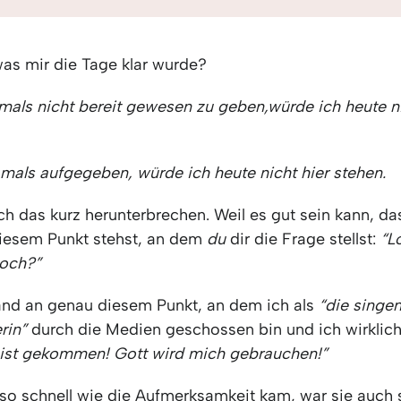
was mir die Tage klar wurde?
mals nicht bereit gewesen
zu geben
,
würde ich heute ni
amals
aufgegeben
,
würde ich heute nicht hier stehen.
ch das kurz herunterbrechen. Weil es gut sein kann, d
iesem Punkt stehst, an dem
du
dir die Frage stellst:
“L
noch?”
and an genau diesem Punkt, an dem ich als
“die singe
erin”
durch die Medien geschossen bin und ich wirklich
 ist gekommen! Gott wird mich gebrauchen!”
o schnell wie die Aufmerksamkeit kam, war sie auch