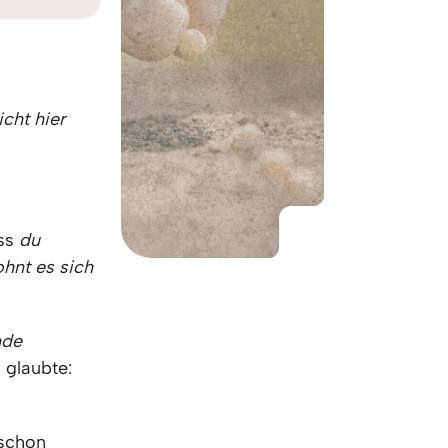
KO
Korean
MG
Malagas
MM
Burmes
NL
Dutch
NL
Flemish
cht hier
NO
Norwegi
PT
Portugue
RO
Romania
RU
Russian
ass
du
SV
Swedish
ohnt es sich
TA
Tamil
TH
Thai
TL
Tagalog
nde
TL
Taglish
 glaubte:
TR
Turkish
UK
Ukrainian
UR
Urdu
 schon