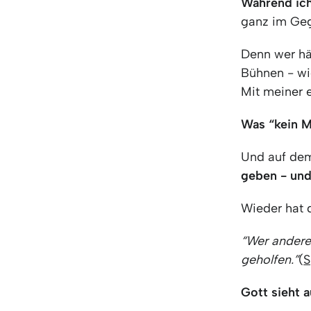
Während ich
ganz im Geg
Denn wer hä
Bühnen - wi
Mit meiner 
Was “kein M
Und auf dem
geben - und
Wieder hat d
“Wer anderen
geholfen.”
(
S
Gott sieht 