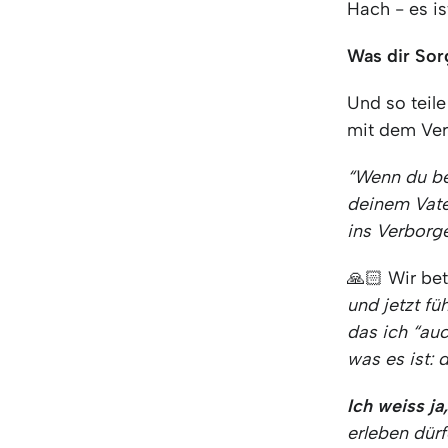
Hach - es i
Was dir So
Und so teil
mit dem Ver
“Wenn du bet
deinem Vate
ins Verborg
🙏🏻 Wir bet
und jetzt fü
das ich “au
was es ist: 
Ich weiss j
erleben dür