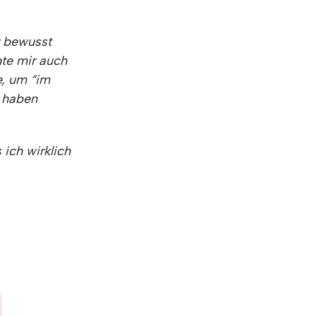
r bewusst
hte mir auch
e, um “im
h haben
 ich wirklich