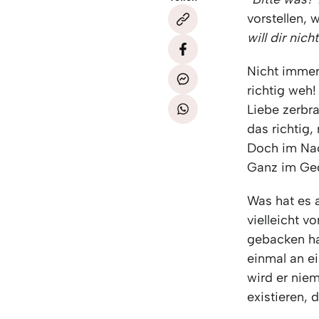
vorstellen, 
will dir nic
Nicht immer
richtig weh!
Liebe zerbr
das richtig,
Doch im Nac
Ganz im Geg
Was hat es 
vielleicht 
gebacken has
einmal an e
wird er niem
existieren, 