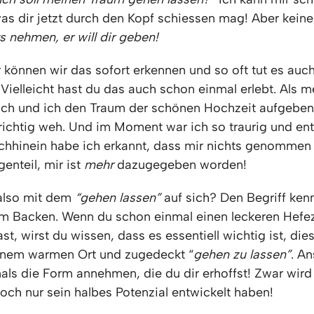
was dir jetzt durch den Kopf schiessen mag! Aber kein
hts nehmen, er will dir geben!
 können wir das sofort erkennen und so oft tut es auch
 Vielleicht hast du das auch schon einmal erlebt. Als 
ach und ich den Traum der schönen Hochzeit aufgeben
 richtig weh. Und im Moment war ich so traurig und ent
hhinein habe ich erkannt, dass mir nichts genommen 
enteil, mir ist
mehr
dazugegeben worden!
also mit dem
“gehen lassen”
auf sich? Den Begriff ken
vom Backen. Wenn du schon einmal einen leckeren Hefe
t, wirst du wissen, dass es essentiell wichtig ist, die
inem warmen Ort und zugedeckt “
gehen zu lassen”
. A
als die Form annehmen, die du dir erhoffst! Zwar wird 
doch nur sein halbes Potenzial entwickelt haben!