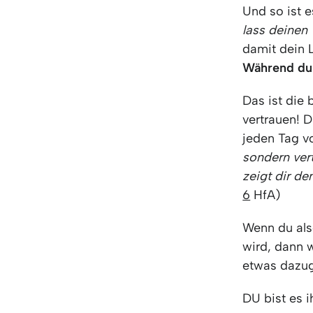
Und so ist e
lass deinen
damit dein L
Während du 
Das ist die 
vertrauen! D
jeden Tag v
sondern vert
zeigt dir de
6
HfA)
Wenn du als
wird, dann w
etwas dazug
DU bist es 