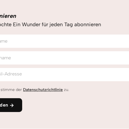
nieren
chte Ein Wunder für jeden Tag abonnieren
ame
name
il-Adresse
h stimme der
Datenschutzrichtlinie
zu.
den