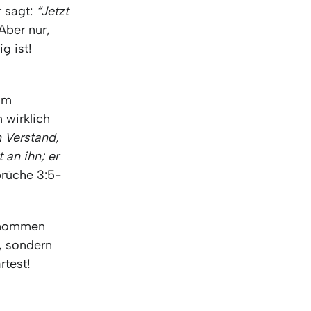
r sagt:
“Jetzt
Aber nur,
g ist!
ihm
 wirklich
n Verstand,
 an ihn; er
rüche 3:5-
genommen
n, sondern
rtest!