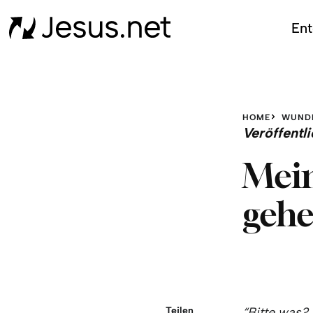
Ent
HOME
WUND
Veröffent
Mein
gehe
Teilen
“Bitte was?