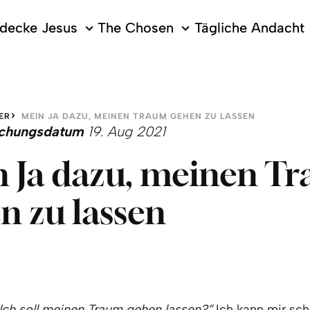
decke Jesus
The Chosen
Tägliche Andacht
ER
MEIN JA DAZU, MEINEN TRAUM GEHEN ZU LASSEN
lichungsdatum
19. Aug 2021
 Ja dazu, meinen T
n zu lassen
 Ich soll meinen Traum gehen lassen?”
Ich kann mir sc