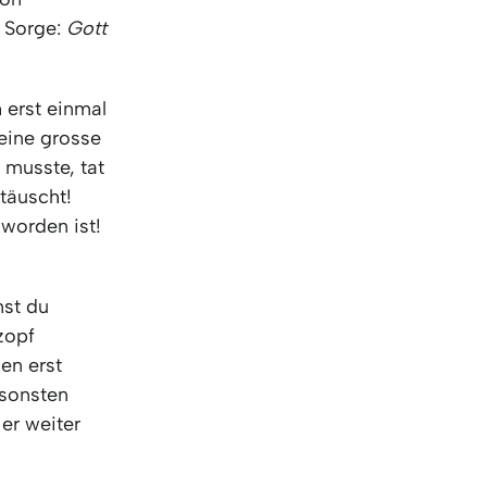
KO
Korean
e Sorge:
Gott
MG
Malagas
MM
Burmes
NL
Dutch
 erst einmal
NL
Flemish
meine grosse
NO
Norwegi
 musste, tat
PT
Portugue
täuscht!
RO
Romania
worden ist!
RU
Russian
SV
Swedish
TA
Tamil
nst du
TH
Thai
zopf
TL
Tagalog
sen erst
TL
Taglish
nsonsten
TR
Turkish
er weiter
UK
Ukrainian
UR
Urdu