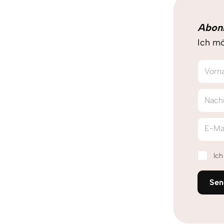
Abon
Ich mö
Vorn
Nach
E-Ma
Ic
Sen