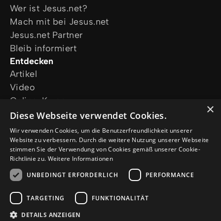
Wer ist Jesus.net?
Mach mit bei Jesus.net
Jesus.net Partner
Bleib informiert
Entdecken
Artikel
Video
Online-Kurse
×
Unsere Projekte
Diese Webseite verwendet Cookies.
Ich wünsche mir Gebet
Wir verwenden Cookies, um die Benutzerfreundlichkeit unserer
Ich habe eine Frage
Website zu verbessern. Durch die weitere Nutzung unserer Webseite
stimmen Sie der Verwendung von Cookies gemäß unserer Cookie-
Folge uns
Richtlinie zu.
Weitere Informationen
UNBEDINGT ERFORDERLICH
PERFORMANCE
TARGETING
FUNKTIONALITÄT
DETAILS ANZEIGEN