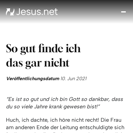
Entd
Je
Th
Cho
So gut finde ich
Tägl
And
das gar nicht
I
Gla
wac
Veröffentlichungsdatum
10. Jun 2021
Kont
“Es ist so gut und ich bin Gott so dankbar, dass
du so viele Jahre krank gewesen bist!”
Huch, ich dachte, ich höre nicht recht! Die Frau
am anderen Ende der Leitung entschuldigte sich