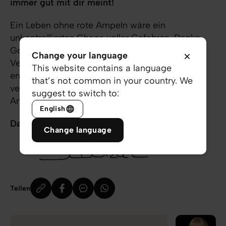
immer gut mit dir meint!
Ein Leben ohne rote Ampeln wäre ein
unkontrolliertes Chaos voller Gefahren. Danke
Gott für die vielen Male, in denen er dich in der
Change your language
Vergangenheit schon
„ausgebremst”
hat und
This website contains a language
entscheide dich dafür, ihm auch jetzt zu
that’s not common in your country. We
vertrauen, während du vor der nächsten roten
suggest to switch to:
Ampel stehst:
Denn er will dein Bestes!
English
Danke für dich!
Change language
Teilen