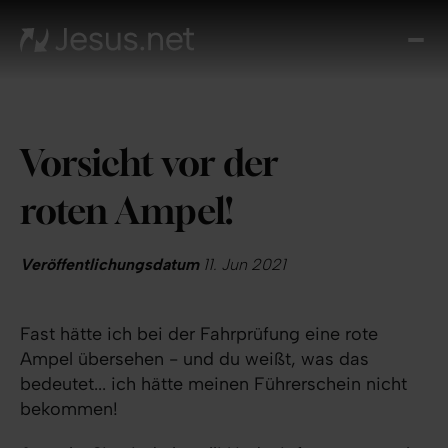
Entd
Je
Th
Cho
Vorsicht vor der
Tägl
And
roten Ampel!
I
Gla
wac
Veröffentlichungsdatum
11. Jun 2021
Kont
Fast hätte ich bei der Fahrprüfung eine rote
Ampel übersehen - und du weißt, was das
bedeutet... ich hätte meinen Führerschein nicht
bekommen!