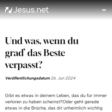
Entd
Je
Th
Cho
Und was, wenn du
Tägl
And
grad’ das Beste
I
Gla
verpasst?
wac
Kont
Veröffentlichungsdatum
26. Jun 2024
Gibt es etwas in deinem Leben, das du für immer
verloren zu haben scheinst?Oder geht gerade
etwas in die Brüche, das dir unheimlich wichtig