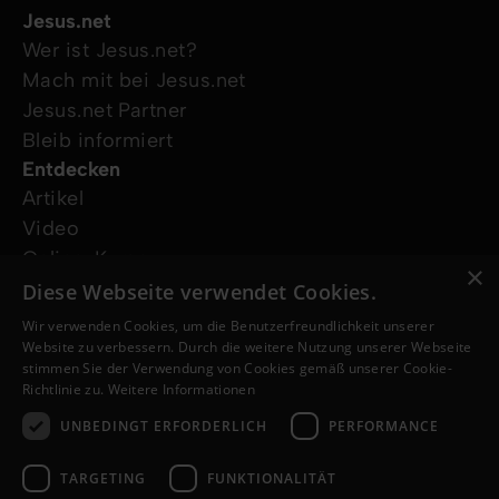
Jesus.net
Wer ist Jesus.net?
Mach mit bei Jesus.net
Jesus.net Partner
Bleib informiert
Entdecken
Artikel
Video
Online-Kurse
×
Unsere Projekte
Diese Webseite verwendet Cookies.
Ich wünsche mir Gebet
Wir verwenden Cookies, um die Benutzerfreundlichkeit unserer
Ich habe eine Frage
Website zu verbessern. Durch die weitere Nutzung unserer Webseite
stimmen Sie der Verwendung von Cookies gemäß unserer Cookie-
Folge uns
Richtlinie zu.
Weitere Informationen
UNBEDINGT ERFORDERLICH
PERFORMANCE
TARGETING
FUNKTIONALITÄT