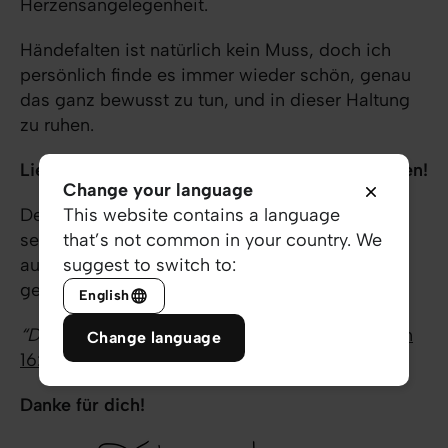
Herzensangelegenheit.
Händefalten ist natürlich kein Muss, doch ich
persönlich finde es immer wieder schön, genau
das ganz bewusst zu tun, und in dieser Haltung
zu ruhen.
Lieber Hände falten, bevor sich Sorgen entfalten!
Change your language
Denn so, wie mein Neffe sich in den Armen
This website contains a language
seiner Mama geborgen weiss, darfst und sollst
that’s not common in your country. We
auch du zu jedem Zeitpunkt wissen, wohin du
suggest to switch to:
gehörst:
English
“Du bist mein Herr, mein ganzes Glück!”
(
Psalm
Change language
16:2
HfA)
Danke für dich!