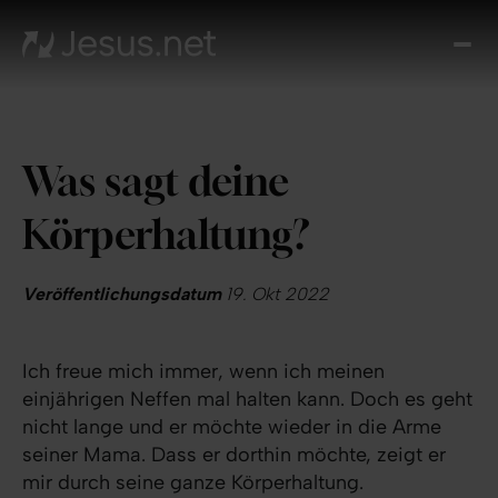
Entd
Je
Th
Cho
Was sagt deine
Tägl
And
Körperhaltung?
I
Gla
wac
Veröffentlichungsdatum
19. Okt 2022
Kont
Ich freue mich immer, wenn ich meinen
einjährigen Neffen mal halten kann. Doch es geht
nicht lange und er möchte wieder in die Arme
seiner Mama. Dass er dorthin möchte, zeigt er
mir durch seine ganze Körperhaltung.