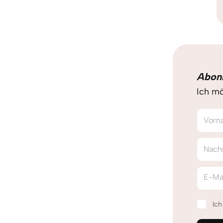
Abon
Ich mö
Vorn
Nach
E-Ma
Ic