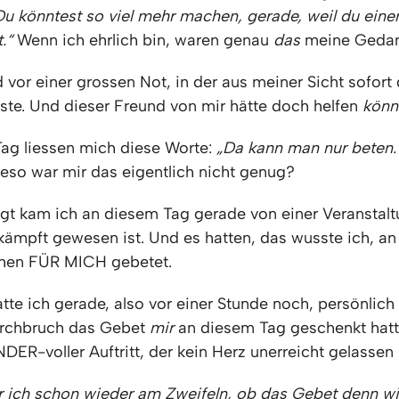
Du könntest so viel mehr machen, gerade, weil du eine
.“
Wenn ich ehrlich bin, waren genau
das
meine Gedan
d vor einer grossen Not, in der aus meiner Sicht sofort
te. Und dieser Freund von mir hätte doch helfen
könn
ag liessen mich diese Worte:
„Da kann man nur beten.
ieso war mir das eigentlich nicht genug?
agt kam ich an diesem Tag gerade von einer Veranstalt
kämpft gewesen ist. Und es hatten, das wusste ich, a
chen FÜR MICH gebetet.
tte ich gerade, also vor einer Stunde noch, persönlich
urchbruch das Gebet
mir
an diesem Tag geschenkt hatte
ER-voller Auftritt, der kein Herz unerreicht gelassen 
 ich schon wieder am Zweifeln, ob das Gebet denn wi