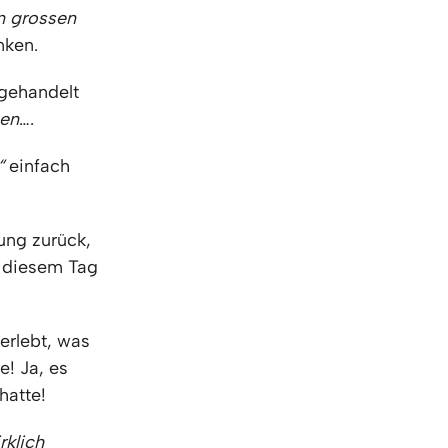
KO
Korean
n grossen
MG
Malagas
ken.
MM
Burmes
NL
Dutch
 gehandelt
NL
Flemish
en
….
NO
Norwegi
PT
Portugue
“
einfach
RO
Romania
RU
Russian
ung zurück,
SV
Swedish
n diesem Tag
TA
Tamil
TH
Thai
TL
Tagalog
 erlebt, was
TL
Taglish
! Ja, es
TR
Turkish
hatte!
UK
Ukrainian
UR
Urdu
rklich