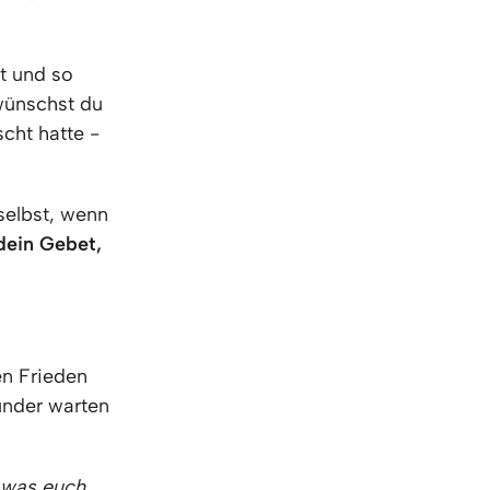
ft und so
 wünschst du
cht hatte -
 selbst, wenn
ein Gebet,
en Frieden
under warten
, was euch