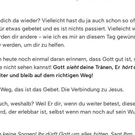
dich da wieder? Vielleicht hast du ja auch schon so o
für etwas gebetet und es ist nichts passiert. Vielleicht
rden dir andere - wie ich es mir an diesem Tag gewüns
v werden, um dir zu helfen.
h heute noch einmal daran erinnern, dass Gott gut ist,
e nicht sehen kannst!
Gott
sieht
deine Tränen, Er
hört
d
iter und bleib auf dem richtigen Weg!
e Weg, das ist das Gebet. Die Verbindung zu Jesus.
ch, weshalb? Weil Er dir, wenn du weiter betest, dies
rd, der erlebbar ist, selbst wenn man noch auf sein W
keine Sorgen! Ihr dürft Gott um alles bitten. Sagt Ihm