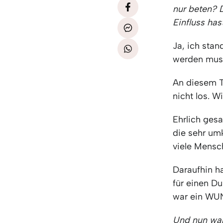
nur beten? 
Einfluss hast
Ja, ich stan
werden muss
An diesem T
nicht los. W
Ehrlich ges
die sehr um
viele Mens
Daraufhin ha
für einen D
war ein WUND
Und nun war