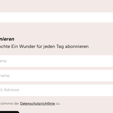
nieren
chte Ein Wunder für jeden Tag abonnieren
ame
name
il-Adresse
h stimme der
Datenschutzrichtlinie
zu.