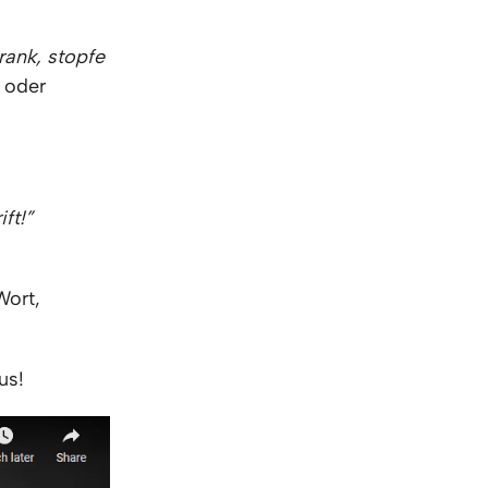
rank, stopfe
e oder
?
ift!”
Wort,
us!