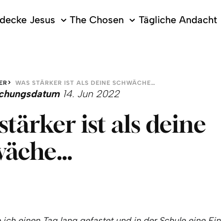
decke Jesus
The Chosen
Tägliche Andacht
ER
WAS STÄRKER IST ALS DEINE SCHWÄCHE…
lichungsdatum
14. Jun 2022
stärker ist als deine
wäche…
ich einen Tag lang gefastet und in der Schule eine Ein