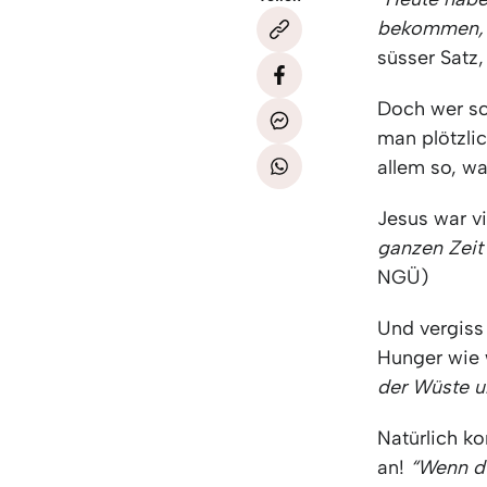
bekommen, i
süsser Satz
Doch wer sc
man plötzlic
allem so, w
Jesus war v
ganzen Zeit 
NGÜ)
Und vergiss
Hunger wie 
der Wüste u
Natürlich k
an!
“Wenn du