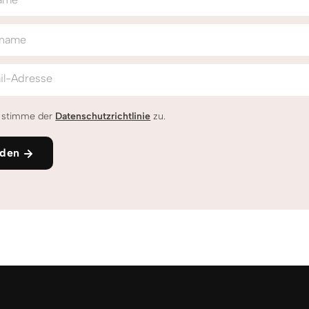
name
il-Adresse
h stimme der
Datenschutzrichtlinie
zu.
den