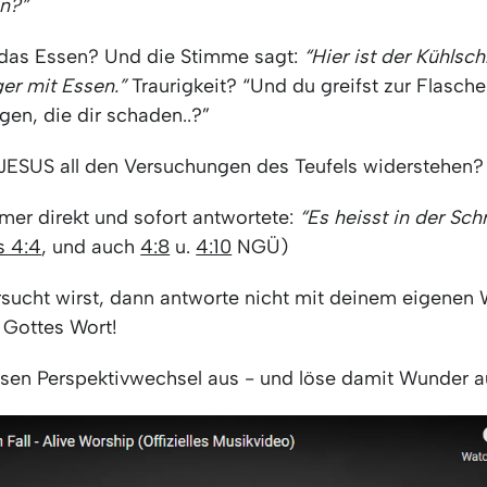
en?”
 das Essen? Und die Stimme sagt:
“Hier ist der Kühlsch
er mit Essen.”
Traurigkeit? “Und du greifst zur Flasch
gen, die dir schaden..?”
JESUS all den Versuchungen des Teufels widerstehen
mer direkt und sofort antwortete:
“Es heisst in der Schr
s 4:4
, und auch
4:8
u.
4:10
NGÜ)
sucht wirst, dann antworte nicht mit deinem eigenen 
 Gottes Wort!
esen Perspektivwechsel aus - und löse damit Wunder a