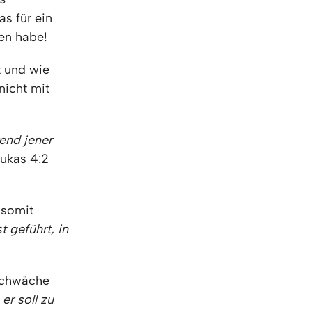
KO
Korean
s für ein
MG
Malagas
ben habe!
MM
Burmes
NL
Dutch
t und wie
NL
Flemish
nicht mit
NO
Norwegi
PT
Portugue
RO
Romania
end jener
RU
Russian
Lukas 4:2
SV
Swedish
TA
Tamil
TH
Thai
 somit
TL
Tagalog
t geführt, in
TL
Taglish
TR
Turkish
 Schwäche
UK
Ukrainian
er soll zu
UR
Urdu