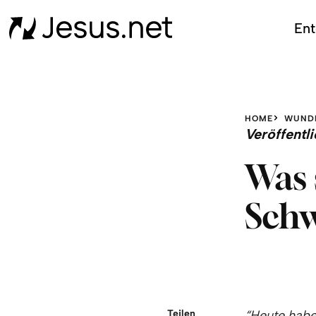
Ent
HOME
WUND
Veröffent
Was 
Sch
Teilen
“Heute habe 