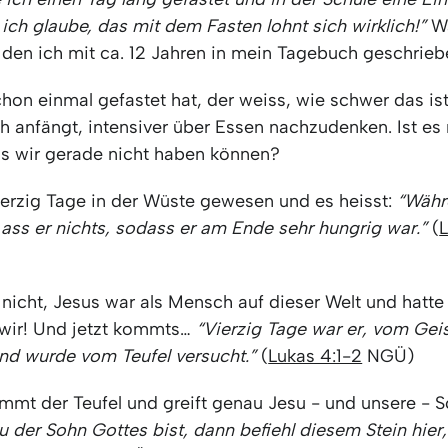
ch glaube, das mit dem Fasten lohnt sich wirklich!”
Wa
, den ich mit ca. 12 Jahren in mein Tagebuch geschrie
hon einmal gefastet hat, der weiss, wie schwer das is
h anfängt, intensiver über Essen nachzudenken. Ist es 
as wir gerade nicht haben können?
ierzig Tage in der Wüste gewesen und es heisst:
“Währ
ass er nichts, sodass er am Ende sehr hungrig war.”
(
 nicht, Jesus war als Mensch auf dieser Welt und hatte
wir! Und jetzt kommts…
“Vierzig Tage war er, vom Geis
nd wurde vom Teufel versucht.”
(
Lukas 4:1-2
NGÜ)
ommt der Teufel und greift genau Jesu - und unsere -
 der Sohn Gottes bist, dann befiehl diesem Stein hier, 