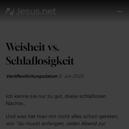
Entd
Je
Th
Cho
Weisheit vs.
Tägl
And
Schlaflosigkeit
I
Gla
wac
Veröffentlichungsdatum
3. Jun 2022
Kont
Ich kenne sie nur zu gut, diese schlaflosen
Nächte…
Und was hat man mir nicht alles schon geraten,
von
“du musst anfangen, jeden Abend zur