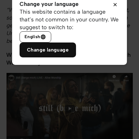
Change your language
“Wenn es jemandem von euch an Weisheit fehlt,
This website contains a language
soll er Gott darum bitten, und Gott wird sie ihm
that’s not common in your country. We
geben. Ihr wisst doch, dass er niemandem seine
suggest to switch to:
Unwissenheit vorwirft und dass er jeden reich
English
beschenkt.”
(
Jakobus 1:5
HfA)
Change language
Willst du besser schlafen - solltest du Gott nach
Weisheit fragen!