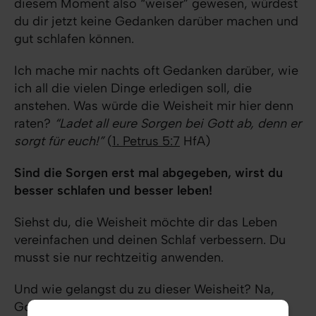
diesem Moment also “weiser” gewesen, würdest
du dir jetzt keine Gedanken darüber machen und
gut schlafen können.
Ich mache mir nachts oft Gedanken darüber, wie
ich all die vielen Dinge erledigen soll, die
anstehen. Was würde die Weisheit mir hier denn
raten?
“Ladet all eure Sorgen bei Gott ab, denn er
sorgt für euch!”
(
1. Petrus 5:7
HfA)
Sind die Sorgen erst mal abgegeben, wirst du
besser schlafen und besser leben!
Siehst du, die Weisheit möchte dir das Leben
vereinfachen und deinen Schlaf verbessern. Du
musst sie nur rechtzeitig anwenden.
Und wie gelangst du zu dieser Weisheit? Na,
Gott macht es uns echt leicht! Bitte darum: