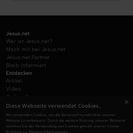
Jesus.net
Wer ist Jesus.net?
Mach mit bei Jesus.net
Jesus.net Partner
Bleib informiert
Entdecken
Artikel
Video
Online-Kurse
×
Unsere Projekte
Diese Webseite verwendet Cookies.
Ich wünsche mir Gebet
Wir verwenden Cookies, um die Benutzerfreundlichkeit unserer
Ich habe eine Frage
Website zu verbessern. Durch die weitere Nutzung unserer Webseite
stimmen Sie der Verwendung von Cookies gemäß unserer Cookie-
Folge uns
Richtlinie zu.
Weitere Informationen